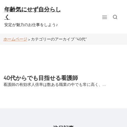
コ
ン
年齢気にせず自分らし
テ
く
ン
ツ
安定が魅力のお仕事をしよう♪
へ
ス
ホームページ
カテゴリーのアーカイブ "40代"
>
キ
ッ
プ
40代からでも目指せる看護師
看護師の有効求人倍率は数ある職業の中でも常に高く、…