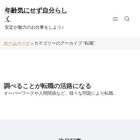
コ
ン
年齢気にせず自分らし
テ
く
ン
ツ
安定が魅力のお仕事をしよう♪
へ
ス
ホームページ
カテゴリーのアーカイブ "転職"
>
キ
ッ
プ
調べることが転職の活路になる
オーバーワークや人間関係など、様々な問題により転職…