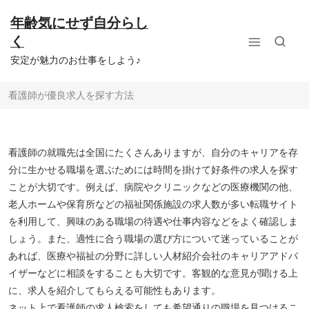
コ
ン
年齢気にせず自分らし
テ
く
ン
ツ
安定が魅力のお仕事をしよう♪
へ
ス
看護師が優良求人を探す方法
キ
ッ
プ
看護師の就職先は全国にたくさんありますが、自分のキャリアを存
分に生かせる職場を選ぶためには時間を掛けて好条件の求人を探す
ことが大切です。例えば、病院やクリニックなどの医療機関の他、
老人ホームや保育所などの福祉関係施設の求人数が多い転職サイト
を利用して、興味のある職場の待遇や仕事内容などをよく確認しま
しょう。また、適性に合う職場の選び方について迷っていることが
あれば、医療や福祉の分野に詳しい人材紹介会社のキャリアアドバ
イザーなどに相談をすることも大切です。客観的な意見が聞ける上
に、求人を紹介してもらえる可能性もあります。
ネット上で看護師の求人検索をしても希望通りの職場を見つけるこ